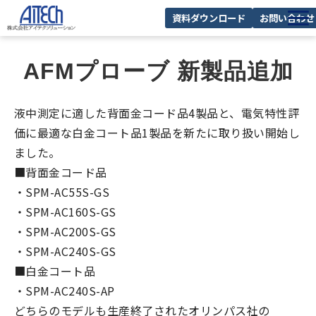
資料ダウンロード
お問い合わせ
私たちの強み
AFMプローブ 新製品追加
事業紹介
課題から探す
液中測定に適した背面金コード品4製品と、電気特性評
価に最適な白金コート品1製品を新たに取り扱い開始し
メーカー・製品一覧
ました。
よくあるご質問
■背面金コード品
・SPM-AC55S-GS
・SPM-AC160S-GS
・SPM-AC200S-GS
・SPM-AC240S-GS
■白金コート品
・SPM-AC240S-AP
どちらのモデルも生産終了されたオリンパス社の