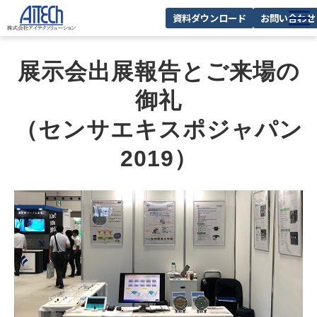
資料ダウンロード
お問い合わせ
私たちの強み
展示会出展報告とご来場の
事業紹介
御礼
課題から探す
（センサエキスポジャパン
メーカー・製品一覧
2019）
よくあるご質問